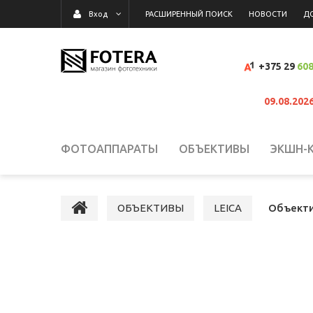
РАСШИРЕННЫЙ ПОИСК
НОВОСТИ
Д
Вход
+375 29
608
09.08.202
ФОТОАППАРАТЫ
ОБЪЕКТИВЫ
ЭКШН-
ВИДЕОКАМЕРЫ
ВСПЫШКИ, ОСВЕТИТЕЛИ,
ОБЪЕКТИВЫ
LEICA
Объекти
КАРТЫ ПАМЯТИ, КАРТРИДЕРЫ
СУМКИ, Р
ВИДЕОРЕГИСТРАТОРЫ
ГРАФИЧЕСКИЕ П