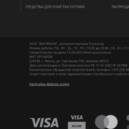
СРЕДСТВА ДЛЯ ОЧИСТКИ ОПТИКИ
РАСПРОД
ООО "ВИГУРКОМ", интернет-магазин Fotera.by
Режим работы: Пн , Вт , Ср , Чт , Пт c 10:30 до 20:00 ; Сб , Вс c 11
Свидетельство выдано 13.09.2012 Мингорисполком
УНП 191764538
220100, г. Минск, ул. Сурганова 57б, магазин №310
Дата регистрации в Торговом реестре РБ: 31.01.2022 № 527848
Рассмотрение обращений потребителей, телефон +375 (29) 680-27-
Отдел торговли и услуг Администрации Октябрьского района г. М
Настройка файлов cookie