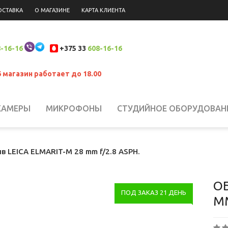
ОСТАВКА
О МАГАЗИНЕ
КАРТА КЛИЕНТА
-16-16
+375 33
608-16-16
6 магазин работает до 18.00
КАМЕРЫ
МИКРОФОНЫ
СТУДИЙНОЕ ОБОРУДОВАН
 НАКАМЕРНЫЙ СВЕТ
СИСТЕМЫ СТАБИЛИЗАЦИИ
Н
в LEICA ELMARIT-M 28 mm f/2.8 ASPH.
ЮКЗАКИ
ШТАТИВЫ, КРЕПЛЕНИЯ, СТОЙКИ
БИНОКЛ
ОБ
ПОД ЗАКАЗ 21 ДЕНЬ
MM
ЛАНШЕТЫ
СВЕТОФИЛЬТРЫ
АККУМУЛЯТОРЫ
АК