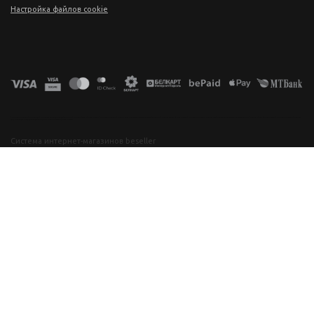
Настройка файлов cookie
фототехника купить в минске, фотоаппарат цена, фотокамера для съемки, видеокамера для блогера, купить фотоаппарат в беларуси, фотомагазин минск, фототехника купить в минске, фотоаппарат цена, фотокамера для съемки, видеокамера для блогера, купить фотоаппарат в беларуси, фотомагазин минск, фототехника купить в минске, фотоаппарат цена, фотокамера для съемки, видеокамера для блогера, купить фотоаппарат в беларуси, фотомагазин минск, фототехника купить в минске, фотоаппарат
цена, фотокамера для съемки, видеокамера для блогера, купить фотоаппарат в беларуси, фотомагазин минск
Система интернет-магазинов beseller
ЗАКАЗАТЬ ЗВОНОК
Контактный телефон
Ваше имя
Комментарий
Я согласен с условиями
Пользовательского соглашения