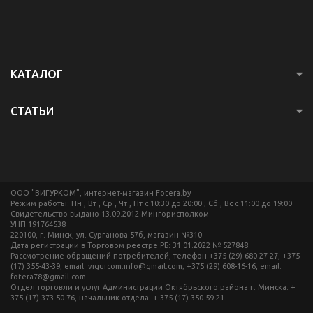
КАТАЛОГ
СТАТЬИ
ООО "ВИГУРКОМ", интернет-магазин Fotera.by
Режим работы: Пн , Вт , Ср , Чт , Пт c 10:30 до 20:00 ; Сб , Вс c 11:00 до 19:00
Свидетельство выдано 13.09.2012 Мингорисполком
УНП 191764538
220100, г. Минск, ул. Сурганова 57б, магазин №310
Дата регистрации в Торговом реестре РБ: 31.01.2022 № 527848
Рассмотрение обращений потребителей, телефон +375 (29) 680-27-27, +375
(17) 355-43-39, email: vigurcom.info@gmail.com; +375 (29) 608-16-16, email:
fotera78@gmail.com
Отдел торговли и услуг Администрации Октябрьского района г. Минска: +
375 (17) 373-50-76, начальник отдела: + 375 (17) 350-59-21