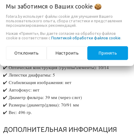
Спецификации:
Мы заботимся о Ваших
cookie
✔️
Фокусное расстояние: 10-18 мм
fotera.by использует файлы cookie для улучшения Вашего
пользовательского опыта, сбора статистики и представления
✔️
Максимальное значение диафрагмы: F4.5-5.6
персонализированных рекомендаций.
✔️
Минимальное значение диафрагмы: f/22
Нажав «Принять», Вы даете согласие на обработку файлов
✔️
Байонет: Sony FE
cookie в соответствии с
Политикой обработки файлов cookie
.
✔️
Совместимость: полнокадровые камеры
✔️
Угол обзора: 102° - 130°
Отклонить
Настроить
Принять
✔️
Минимальное расстояние фокусировки: 0.15 м
✔️
Оптическая конструкция (группы/элементы): 10/14
✔️
Лепестки диафрагмы: 5
✔️
Стабилизация изображения: нет
✔️
Автофокус: нет
✔️
Диаметр фильтра: 39 мм (через слот)
✔️
Размеры (диаметр/длина): 70/91 мм
✔️
Вес: 496 гр.
ДОПОЛНИТЕЛЬНАЯ ИНФОРМАЦИЯ