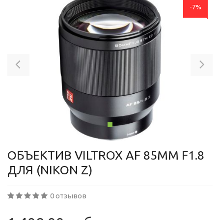
-7%
Previous
Ne
ОБЪЕКТИВ VILTROX AF 85MM F1.8
ДЛЯ (NIKON Z)
0 отзывов