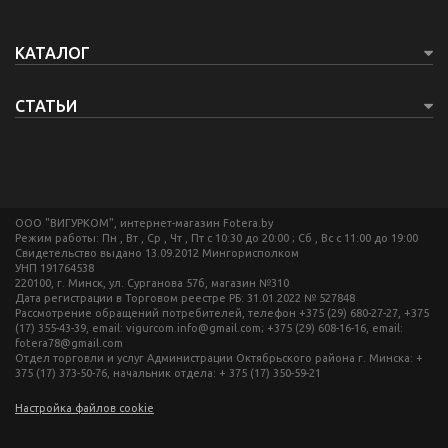
КАТАЛОГ
СТАТЬИ
ООО "ВИГУРКОМ", интернет-магазин Fotera.by
Режим работы: Пн , Вт , Ср , Чт , Пт c 10:30 до 20:00 ; Сб , Вс c 11:00 до 19:00
Свидетельство выдано 13.09.2012 Мингорисполком
УНП 191764538
220100, г. Минск, ул. Сурганова 57б, магазин №310
Дата регистрации в Торговом реестре РБ: 31.01.2022 № 527848
Рассмотрение обращений потребителей, телефон +375 (29) 680-27-27, +375
(17) 355-43-39, email: vigurcom.info@gmail.com; +375 (29) 608-16-16, email:
fotera78@gmail.com
Отдел торговли и услуг Администрации Октябрьского района г. Минска: +
375 (17) 373-50-76, начальник отдела: + 375 (17) 350-59-21
Настройка файлов cookie