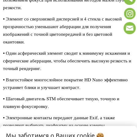
резкости.
• Элемент со сверхнизкой дисперсией и 4 стекла с высокой
прозрачностью уменьшают аберрации для получения
изображений с точной цветопередачей и без цветовой
окантовки.
• Один асферический элемент сводит к минимуму искажения и
сферические аберрации, чтобы обеспечить высокую резкость и
точный рендеринг.
• Влагостойкое многослойное покрытие HD Nano эффективно
устраняет блики и улучшает контраст.
• Шаговый двигатель STM обеспечивает тихую, точную и
плавную фокусировку.
• Электронные контакты передают данные Exif, а также
позволяют выбирать диафрагму на основе камеры.
Мы заботимся о Ваших
cookie
• Скругленная 9-лепестковая диафрагма обеспечивает приятное