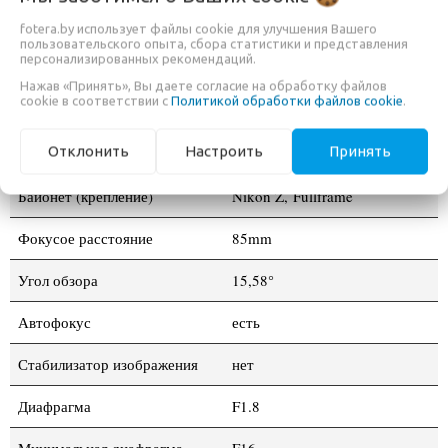
качество боке.
fotera.by использует файлы cookie для улучшения Вашего
пользовательского опыта, сбора статистики и представления
• Обновление прошивки через USB.
персонализированных рекомендаций.
Нажав «Принять», Вы даете согласие на обработку файлов
cookie в соответствии с
Политикой обработки файлов cookie
.
ТЕХНИЧЕСКИЕ ХАРАКТЕРИСТИКИ
Отклонить
Настроить
Принять
Байонет (крепление)
Nikon Z,
Fullframe
Фокусое расстояние
85mm
Угол обзора
15,58°
Автофокус
есть
Стабилизатор изображения
нет
Диафрагма
F1.8