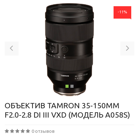
-11%
Previous
Ne
ОБЪЕКТИВ TAMRON 35-150MM
F2.0-2.8 DI III VXD (МОДЕЛЬ A058S)
0 отзывов