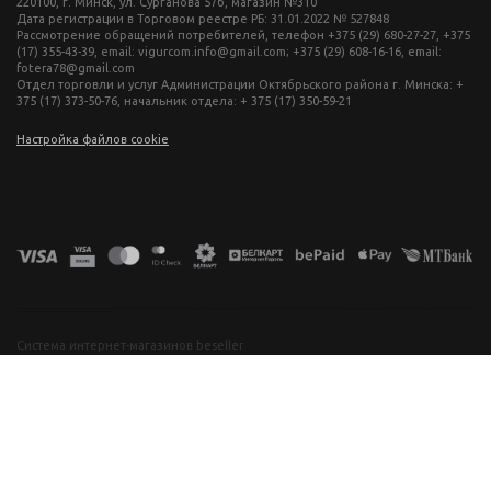
220100, г. Минск, ул. Сурганова 57б, магазин №310
Дата регистрации в Торговом реестре РБ: 31.01.2022 № 527848
Рассмотрение обращений потребителей, телефон +375 (29) 680-27-27, +375
(17) 355-43-39, email: vigurcom.info@gmail.com; +375 (29) 608-16-16, email:
fotera78@gmail.com
Отдел торговли и услуг Администрации Октябрьского района г. Минска: +
375 (17) 373-50-76, начальник отдела: + 375 (17) 350-59-21
Настройка файлов cookie
фототехника купить в минске, фотоаппарат цена, фотокамера для съемки, видеокамера для блогера, купить фотоаппарат в беларуси, фотомагазин минск, фототехника купить в минске, фотоаппарат цена, фотокамера для съемки, видеокамера для блогера, купить фотоаппарат в беларуси, фотомагазин минск, фототехника купить в минске, фотоаппарат цена, фотокамера для съемки, видеокамера для блогера, купить фотоаппарат в беларуси, фотомагазин минск, фототехника купить в минске, фотоаппарат
цена, фотокамера для съемки, видеокамера для блогера, купить фотоаппарат в беларуси, фотомагазин минск
Система интернет-магазинов beseller
ЗАКАЗАТЬ ЗВОНОК
Контактный телефон
Ваше имя