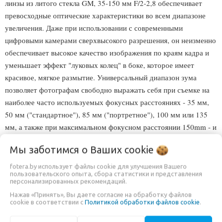
линзы из литого стекла GM, 35-150 мм F/2-2,8 обеспечивает
превосходные оптические характеристики во всем диапазоне
увеличения. Даже при использовании с современными
цифровыми камерами сверхвысокого разрешения, он неизменно
обеспечивает высокое качество изображения по краям кадра и
уменьшает эффект "луковых колец" в боке, которое имеет
красивое, мягкое размытие. Универсальный диапазон зума
позволяет фотографам свободно выражать себя при съемке на
наиболее часто используемых фокусных расстояниях - 35 мм,
50 мм ("стандартное"), 85 мм ("портретное"), 100 мм или 135
мм, а также при максимальном фокусном расстоянии 150mm - и
на любом фокусном расстоянии между ними. Это как шесть
Мы заботимся о Ваших
cookie
объективов в одном!
fotera.by использует файлы cookie для улучшения Вашего
4. Быстрый, тихий линейный привод VXD для скоростной и
пользовательского опыта, сбора статистики и представления
высокоточной фокусировки
персонализированных рекомендаций.
Нажав «Принять», Вы даете согласие на обработку файлов
В приводе автофокуа используется линейный двигатель VXD,
cookie в соответствии с
Политикой обработки файлов cookie
.
разработанный компанией TAMRON. Высокоскоростная