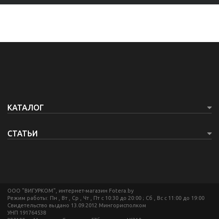
КАТАЛОГ
СТАТЬИ
ООО "ВИГУРКОМ", интернет-магазин Fotera.by
Режим работы: Пн , Вт , Ср , Чт , Пт c 10:30 до 20:00 ; Сб , Вс c 11:00 до 19:00
Свидетельство выдано 13.09.2012 Мингорисполком
УНП 191764538