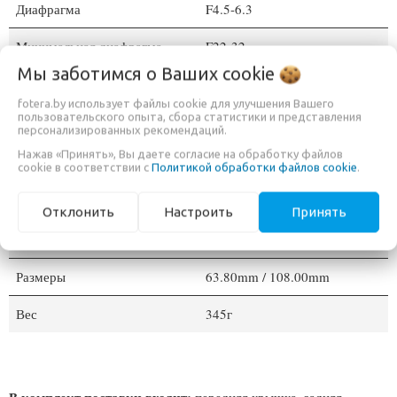
Диафрагма
F4.5-6.3
Минимальная диафрагма
F22-32
Мы заботимся о Ваших
cookie
Число лепестков диафрагмы
7
fotera.by использует файлы cookie для улучшения Вашего
пользовательского опыта, сбора статистики и представления
Конструкция (элементов/
13/9
персонализированных рекомендаций.
групп)
Нажав «Принять», Вы даете согласие на обработку файлов
cookie в соответствии с
Политикой обработки файлов cookie
.
Минимальная дистанция
0.59m
фокусировки
Отклонить
Настроить
Принять
Диаметр фильтра
49mm
Размеры
63.80mm / 108.00mm
Вес
345г