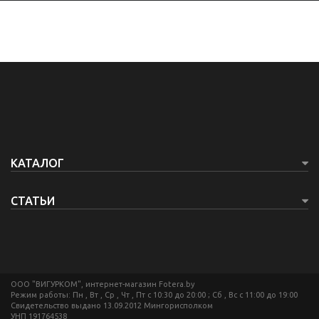
КАТАЛОГ
СТАТЬИ
ООО "ВИГУРКОМ", интернет-магазин Fotera.by
Режим работы: Пн , Вт , Ср , Чт , Пт c 10:30 до 20:00 ; Сб , Вс c 11:00 до 19:00
Свидетельство выдано 13.09.2012 Мингорисполком
УНП 191764538