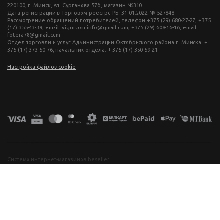
220100, г. Минск, ул. Сурганова 57б, магазин №310
Дата регистрации в Торговом реестре РБ: 31.01.2022 № 527848
Рассмотрение обращений потребителей, телефон +375 (29) 680-27-27, +375
(17) 355-43-39, email: vigurcom.info@gmail.com; +375 (29) 608-16-16, email:
fotera78@gmail.com
Отдел торговли и услуг Администрации Октябрьского района г. Минска: +
375 (17) 373-50-76, начальник отдела: + 375 (17) 350-59-21
Настройка файлов cookie
фототехника купить в минске, фотоаппарат цена, фотокамера для съемки, видеокамера для блогера, купить фотоаппарат в беларуси, фотомагазин минск, фототехника купить в минске, фотоаппарат цена, фотокамера для съемки, видеокамера для блогера, купить фотоаппарат в беларуси, фотомагазин минск, фототехника купить в минске, фотоаппарат цена, фотокамера для съемки, видеокамера для блогера, купить фотоаппарат в беларуси, фотомагазин минск, фототехника купить в минске, фотоаппарат
цена, фотокамера для съемки, видеокамера для блогера, купить фотоаппарат в беларуси, фотомагазин минск
Система интернет-магазинов beseller
ЗАКАЗАТЬ ЗВОНОК
Контактный телефон
Ваше имя