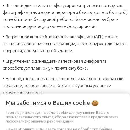
• Шаговый двигатель автофокусировки приносит пользу как
фотографам, так и видеооператорам благодаря его быстрой,
точной и почти бесшумной работе. Также можно выбрать
постоянное ручное управление фокусировкой.
• Встроенной кнопке блокировки автофокуса (AFL) можно
назначить дополнительные функции, что расширяет диапазон
операций, доступных на объективе.
• Скругленная одиннадцатилепестковая диафрагма
способствует плавному и приятному боке.
• На переднюю линзу нанесено водо- и маслоотталкивающее
покрытие, позволяющее работать в суровых условиях
окружающей среды.
Мы заботимся о Ваших
cookie
• Входящий в комплект задний держатель фильтра оснащен
замком для предотвращения падения для крепления и
fotera.by использует файлы cookie для улучшения Вашего
фиксации гелевых фильтров вдоль крепления объектива.
пользовательского опыта, сбора статистики и представления
персонализированных рекомендаций.
• Погодостойкая конструкция с латунным байонетом,
Нажав «Принять», Вы даете согласие на обработку файлов