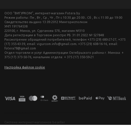
ООО "ВИГУРКОМ", интернет-магазин Fotera.by
Режим работы: Пн , Вт , Ср , Чт , Пт c 10:30 до 20:00 ; Сб , Вс c 11:00 до 19:00
Свидетельство выдано 13.09.2012 Мингорисполком
УНП 191764538
220100, г. Минск, ул. Сурганова 57б, магазин №310
Дата регистрации в Торговом реестре РБ: 31.01.2022 № 527848
Рассмотрение обращений потребителей, телефон +375 (29) 680-27-27, +375
(17) 355-43-39, email: vigurcom.info@gmail.com; +375 (29) 608-16-16, email:
fotera78@gmail.com
Отдел торговли и услуг Администрации Октябрьского района г. Минска: +
375 (17) 373-50-76, начальник отдела: + 375 (17) 350-59-21
Настройка файлов cookie
фототехника купить в минске, фотоаппарат цена, фотокамера для съемки, видеокамера для блогера, купить фотоаппарат в беларуси, фотомагазин минск, фототехника купить в минске, фотоаппарат цена, фотокамера для съемки, видеокамера для блогера, купить фотоаппарат в беларуси, фотомагазин минск, фототехника купить в минске, фотоаппарат цена, фотокамера для съемки, видеокамера для блогера, купить фотоаппарат в беларуси, фотомагазин минск, фототехника купить в минске, фотоаппарат
цена, фотокамера для съемки, видеокамера для блогера, купить фотоаппарат в беларуси, фотомагазин минск
Система интернет-магазинов beseller
ЗАКАЗАТЬ ЗВОНОК