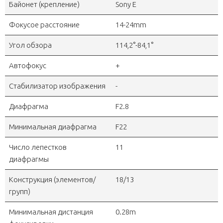
Байонет (крепление)
Sony E
Фокусое расстояние
14-24mm
Угол обзора
114,2°-84,1°
Автофокус
+
Стабилизатор изображения
-
Диафрагма
F2.8
Минимальная диафрагма
F22
Число лепестков
11
диафрагмы
Конструкция (элементов/
18/13
групп)
Минимальная дистанция
0.28m