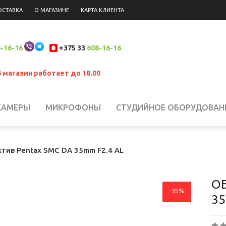
ОСТАВКА
О МАГАЗИНЕ
КАРТА КЛИЕНТА
-16-16
+375 33
608-16-16
6 магазин работает до 18.00
КАМЕРЫ
МИКРОФОНЫ
СТУДИЙНОЕ ОБОРУДОВАН
 НАКАМЕРНЫЙ СВЕТ
СИСТЕМЫ СТАБИЛИЗАЦИИ
Н
тив Pentax SMC DA 35mm F2.4 AL
ЮКЗАКИ
ШТАТИВЫ, КРЕПЛЕНИЯ, СТОЙКИ
БИНОКЛ
О
-35%
35
ЛАНШЕТЫ
СВЕТОФИЛЬТРЫ
АККУМУЛЯТОРЫ
АК