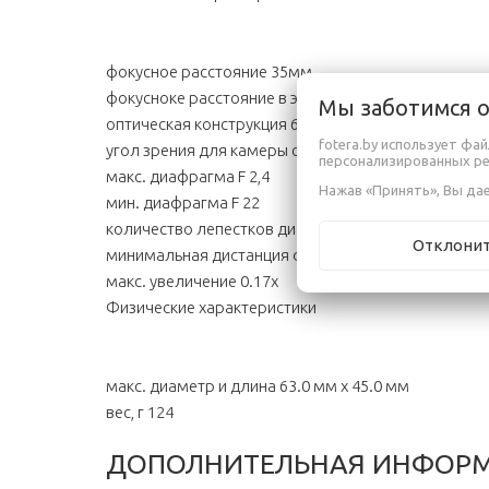
фокусное расстояние 35мм
фокусноке расстояние в эквиваленте формату 35 м
Мы заботимся 
оптическая конструкция 6 элементов в 5 группах
fotera.by использует фа
угол зрения для камеры с разм. кадра 23.5Х15.7мм
персонализированных р
макс. диафрагма F 2,4
Нажав «Принять», Вы дае
мин. диафрагма F 22
количество лепестков диафрагмы 6
Отклони
минимальная дистанция фокусировки, м 0.3
макс. увеличение 0.17x
Физические характеристики
макс. диаметр и длина 63.0 мм x 45.0 мм
вес, г 124
ДОПОЛНИТЕЛЬНАЯ ИНФОР