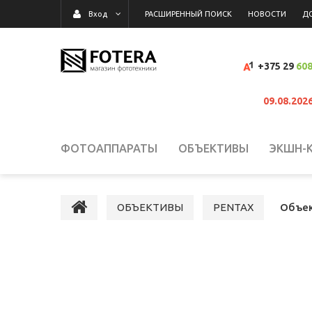
РАСШИРЕННЫЙ ПОИСК
НОВОСТИ
Д
Вход
+375 29
608
09.08.202
ФОТОАППАРАТЫ
ОБЪЕКТИВЫ
ЭКШН-
ВИДЕОКАМЕРЫ
ВСПЫШКИ, ОСВЕТИТЕЛИ,
ОБЪЕКТИВЫ
PENTAX
Объек
КАРТЫ ПАМЯТИ, КАРТРИДЕРЫ
СУМКИ, Р
ВИДЕОРЕГИСТРАТОРЫ
ГРАФИЧЕСКИЕ П