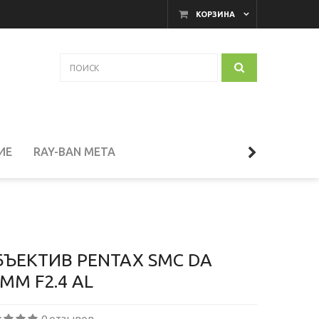
КОРЗИНА
ИЕ
RAY-BAN META
АКАМЕРНЫЕ МОНИТОРЫ
И
ТЕЛЕСКОПЫ
БЪЕКТИВ PENTAX SMC DA
MM F2.4 AL
СЕССУАРЫ
0 отзывов