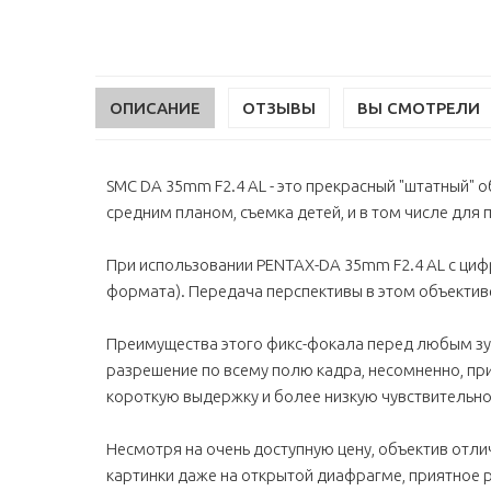
ОПИСАНИЕ
ОТЗЫВЫ
ВЫ СМОТРЕЛИ
SMC DA 35mm F2.4 AL - это прекрасный "штатный" 
средним планом, съемка детей, и в том числе для
При использовании PENTAX-DA 35mm F2.4 AL с цифр
формата). Передача перспективы в этом объективе
Преимущества этого фикс-фокала перед любым зу
разрешение по всему полю кадра, несомненно, п
короткую выдержку и более низкую чувствительно
Несмотря на очень доступную цену, объектив отли
картинки даже на открытой диафрагме, приятное р