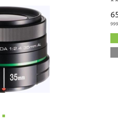
РОДАЖА
65
999