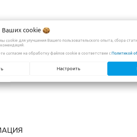
м (для камеры с матрицей APS-C) 53.5 мм
о Ваших
cookie
йлы cookie для улучшения Вашего пользовательского опыта, сбора стат
 44°
екомендаций.
те согласие на обработку файлов cookie в соответствии с
Политикой о
ть
Настроить
МАЦИЯ