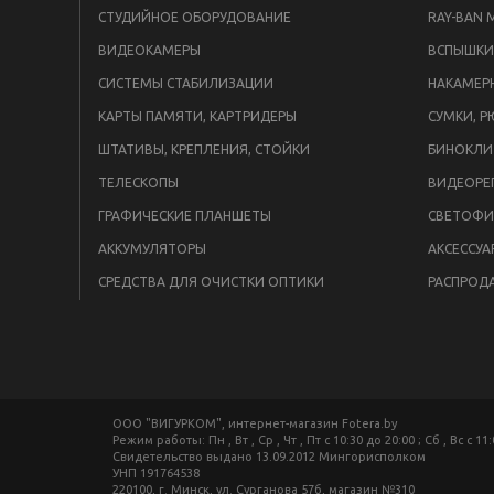
СТУДИЙНОЕ ОБОРУДОВАНИЕ
RAY-BAN 
ВИДЕОКАМЕРЫ
СИСТЕМЫ СТАБИЛИЗАЦИИ
НАКАМЕР
КАРТЫ ПАМЯТИ, КАРТРИДЕРЫ
СУМКИ, Р
ШТАТИВЫ, КРЕПЛЕНИЯ, СТОЙКИ
БИНОКЛИ
ТЕЛЕСКОПЫ
ВИДЕОРЕ
ГРАФИЧЕСКИЕ ПЛАНШЕТЫ
СВЕТОФИ
АККУМУЛЯТОРЫ
АКСЕССУА
СРЕДСТВА ДЛЯ ОЧИСТКИ ОПТИКИ
РАСПРОД
ООО "ВИГУРКОМ", интернет-магазин Fotera.by
Режим работы: Пн , Вт , Ср , Чт , Пт c 10:30 до 20:00 ; Сб , Вс c 11
Свидетельство выдано 13.09.2012 Мингорисполком
УНП 191764538
220100, г. Минск, ул. Сурганова 57б, магазин №310