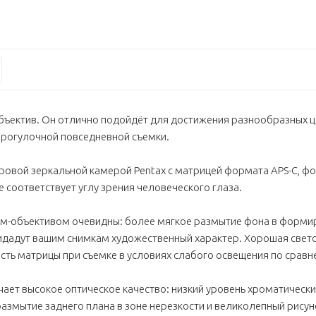
объектив. Он отлично подойдёт для достижения разнообразных ц
 прогулочной повседневной съемки.
овой зеркальной камерой Pentax с матрицей формата APS-C, фок
 соответствует углу зрения человеческого глаза.
м-объективом очевидны: более мягкое размытие фона в форми
ридадут вашим снимкам художественный характер. Хорошая свет
сть матрицы при съемке в условиях слабого освещения по срав
чает высокое оптическое качество: низкий уровень хроматически
азмытие заднего плана в зоне нерезкости и великолепный рисуно