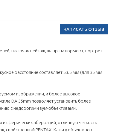
НАПИСАТЬ ОТЗЫВ
елей, включая пейзаж, жанр, натюрморт, портрет
усное расстояние составляет 53.5 мм (для 35 мм
руемом изображении, и более высокое
осила DA 35mm позволяет установить более
нению с недорогими зум-объективами.
х и сферических аберраций, отличную четкость
к, свойственный PENTAX. Как и у объективов