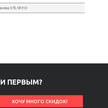
ганова 57б, №310
КИ ПЕРВЫМ?