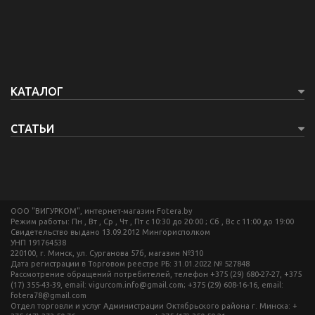
КАТАЛОГ
СТАТЬИ
ООО "ВИГУРКОМ", интернет-магазин Fotera.by
Режим работы: Пн , Вт , Ср , Чт , Пт c 10:30 до 20:00 ; Сб , Вс c 11:00 до 19:00
Свидетельство выдано 13.09.2012 Мингорисполком
УНП 191764538
220100, г. Минск, ул. Сурганова 57б, магазин №310
Дата регистрации в Торговом реестре РБ: 31.01.2022 № 527848
Рассмотрение обращений потребителей, телефон +375 (29) 680-27-27, +375
(17) 355-43-39, email: vigurcom.info@gmail.com; +375 (29) 608-16-16, email:
fotera78@gmail.com
Отдел торговли и услуг Администрации Октябрьского района г. Минска: +