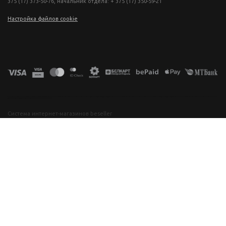
375 (17) 373-50-76, начальник отдела: + 375 (17) 350-59-21
Настройка файлов cookie
фототехника купить в минске, фотоаппарат цена, фотокамера для съемки, видеокамера для блогера, купить фотоаппарат в беларуси, фотомагазин минск, фототехника купить в минске, фотоаппарат цена, фотокамера для съемки, видеокамера для блогера, купить фотоаппарат в беларуси, фотомагазин минск, фототехника купить в минске, фотоаппарат цена, фотокамера для съемки, видеокамера для блогера, купить фотоаппарат в беларуси, фотомагазин минск, фототехника купить в минске, фотоаппарат
цена, фотокамера для съемки, видеокамера для блогера, купить фотоаппарат в беларуси, фотомагазин минск
Система интернет-магазинов beseller
ЗАКАЗАТЬ ЗВОНОК
Контактный телефон
Ваше имя
Комментарий
Я согласен с условиями