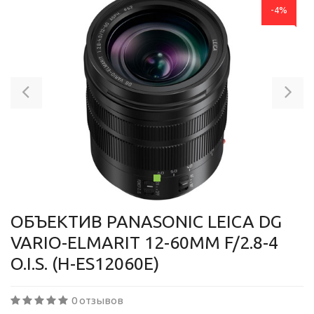
-4%
Previous
Ne
ОБЪЕКТИВ PANASONIC LEICA DG
VARIO-ELMARIT 12-60MM F/2.8-4
O.I.S. (H-ES12060E)
0 отзывов