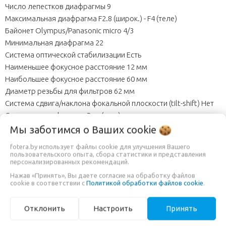
Число лепестков диафрагмы 9
Максимальная диафрагма F2.8 (широк.) - F4 (теле)
Байонет Olympus/Panasonic micro 4/3
Минимальная диафрагма 22
Система оптической стабилизации Есть
Наименьшее фокусное расстояние 12 мм
Наибольшее фокусное расстояние 60 мм
Диаметр резьбы для фильтров 62 мм
Система сдвига/наклона фокальной плоскости (tilt-shift) Нет
Система трансфокации Зум (есть)
Привод автофокусировки Обычный
Мы заботимся о Ваших
cookie
Дополнительные характеристики Конструкция объектива: 14
fotera.by использует файлы cookie для улучшения Вашего
элементов в 12 группах (4 асферических линзы, 12 линзы со
пользовательского опыта, сбора статистики и представления
персонализированных рекомендаций.
сверхнизкой дисперсией)
Максимальное увеличение: приблизительно 0.3x / 0.6x
Нажав «Принять», Вы даете согласие на обработку файлов
cookie в соответствии с
Политикой обработки файлов cookie
.
(эквивалент для объектива 35 мм)
Диагональный угол поля зрения: от 84° (широкоуг.) до 20°
Отклонить
Настроить
Принять
(теле)
Максимальный диаметр и длина Максимальный диаметр: 68.4