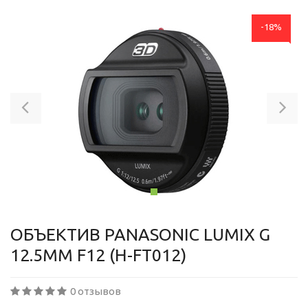
-18%
Previous
Ne
ОБЪЕКТИВ PANASONIC LUMIX G
12.5MM F12 (H-FT012)
0 отзывов