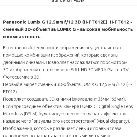
ВЫ СМОТРЕЛИ
Panasonic Lumix G 12.5mm f/12 3D (H-FT012E). H-FT012 -
сменный 3D-объектив LUMIX G - высокая мобильность
и компактность
.
Естественный рендеринг изображения осуществляется с
помощью комбинации изображений, которые сделаны
двойными линзами. Позволяет наслаждаться просмотром
3D-изображений на телевизоре FULL HD 3D VIERA Plasma TV.
Фотосъемка в 3D:
Первый в мире* сменный 3D-объектв LUMIX G 12,5 мм / F12 (H-
FT012).
Позволяет создавать 3D-снимки (эквивалент 35мм: 65мм).
Если присоединен объектив, камера LUMIX G Digital Single Lens
Mirrorless (DSLM) будет искусственно создавать эффект так
называемого "визуального несоответствия" (visual disparity).
Изображения, которые различает левый и правый глаза
одновременно захватываются разными линзами и