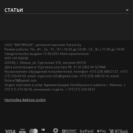
СТАТЬИ
ООО "ВИГУРКОМ", интернет-магазин Fotera.by
Режим работы: Пн , Вт , Ср , Чт , Пт c 10:30 до 20:00 ; Сб , Вс c 11:00 до 19:00
Свидетельство выдано 13.09.2012 Мингорисполком
УНП 191764538
220100, г. Минск, ул. Сурганова 57б, магазин №310
Дата регистрации в Торговом реестре РБ: 31.01.2022 № 527848
Рассмотрение обращений потребителей, телефон +375 (29) 680-27-27, +375
(17) 355-43-39, email: vigurcom.info@gmail.com; +375 (29) 608-16-16, email:
fotera78@gmail.com
Отдел торговли и услуг Администрации Октябрьского района г. Минска: +
375 (17) 373-50-76, начальник отдела: + 375 (17) 350-59-21
Настройка файлов cookie