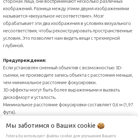
сторонах лица, они воспринимают несколько различных
изображений. Разница между этими двумя изображениями
называется «визуальное несоответствие». Мозг
обрабатывает эти два изображения в условиях визуального
несоответствия, чтобы реконструировать пространственные
условия. Это позволяет нам видеть вещи с трехмерной
глубиной.
Предупреждения:
Если установлен сменный объектив с возможностью 3D-
съемки, не производите запись объекта с расстояния меньше,
чем минимальное расстояние фокусировки.
3D-эффекты могут быть более выраженными и вызвать
дискофморт и усталость.
Минимальное расстояние фокусировки составляет 0,6 м (1,97
фута).
Если вы производите съемку со сменным объективом с
Мы заботимся о Ваших
cookie
возможностью 3D-съемки, постарайтесь не трясти цифровую
фотокамеру.
fotera.by использует файлы cookie для улучшения Вашего