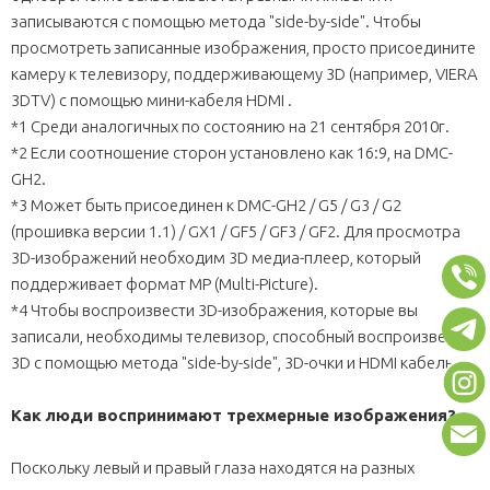
записываются с помощью метода "side-by-side". Чтобы
просмотреть записанные изображения, просто присоедините
камеру к телевизору, поддерживающему 3D (например, VIERA
3DTV) с помощью мини-кабеля HDMI .
*1 Среди аналогичных по состоянию на 21 сентября 2010г.
*2 Если соотношение сторон установлено как 16:9, на DMC-
GH2.
*3 Может быть присоединен к DMC-GH2 / G5 / G3 / G2
(прошивка версии 1.1) / GX1 / GF5 / GF3 / GF2. Для просмотра
3D-изображений необходим 3D медиа-плеер, который
поддерживает формат MP (Multi-Picture).
*4 Чтобы воспроизвести 3D-изображения, которые вы
записали, необходимы телевизор, способный воспроизвести
3D с помощью метода "side-by-side", 3D-очки и HDMI кабель.
Как люди воспринимают трехмерные изображения?
Поскольку левый и правый глаза находятся на разных