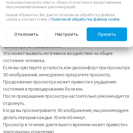
пользовательского опыта, сбора статистики и представления
Если вы производите съемку в движущемся транспорте или
персонализированных рекомендаций.
на ходу, сопутствующая тряска может вызвать дискофморт и
Нажав «Принять», Вы даете согласие на обработку файлов
усталость.
cookie в соответствии с
Политикой обработки файлов cookie
.
Мы рекомендуем использовать штатив.
Любой, кто обладает повышенной чувствительностью к свету,
Отклонить
Настроить
Принять
страдает от заболеваний сердца и др., должен избегать
просмотра 3D-изображений.
Это может вызвать негативное воздействие на общее
состояние человека.
Если вы чувствуете усталость или дискомфорт при просмотре
3D-изображений, немедленно прекратите просмотр.
Продолжение просмотра может привести к ухудшению
состояния и провоцированию болезни.
После прекращения просмотра настоятельно рекомендуется
отдохнуть.
Когда вы просматриваете 3D-изображения, мы рекомендуем
делать перерыв каждые 30 или 60 минут.
Просмотр в течение длительного времени может привести к
зрительному утомлению.