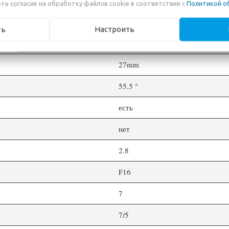
те согласие на обработку файлов cookie в соответствии с
Политикой о
ть
Настроить
Fujifilm X
27mm
55.5 °
есть
нет
2.8
F16
7
7/5