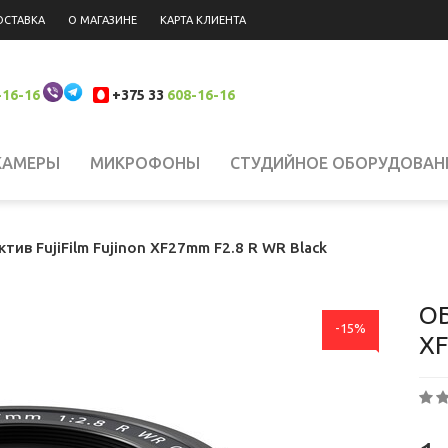
ОСТАВКА
О МАГАЗИНЕ
КАРТА КЛИЕНТА
-16-16
+375 33
608-16-16
КАМЕРЫ
МИКРОФОНЫ
СТУДИЙНОЕ ОБОРУДОВАН
 НАКАМЕРНЫЙ СВЕТ
СИСТЕМЫ СТАБИЛИЗАЦИИ
Н
тив FujiFilm Fujinon XF27mm F2.8 R WR Black
ЮКЗАКИ
ШТАТИВЫ, КРЕПЛЕНИЯ, СТОЙКИ
БИНОКЛ
ОБ
-15%
XF
ЛАНШЕТЫ
СВЕТОФИЛЬТРЫ
АККУМУЛЯТОРЫ
АК
РОДАЖА