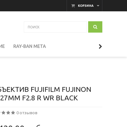
КОРЗИНА
ИЕ
RAY-BAN META
АКАМЕРНЫЕ МОНИТОРЫ
И
ТЕЛЕСКОПЫ
ЪЕКТИВ FUJIFILM FUJINON
27MM F2.8 R WR BLACK
СЕССУАРЫ
0 отзывов