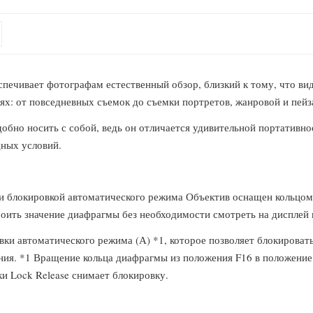
чивает фотографам естественный обзор, близкий к тому, что види
лях: от повседневных съемок до съемки портретов, жанровой и пей
добно носить с собой, ведь он отличается удивительной портативно
дных условий.
и блокировкой автоматического режима Объектив оснащен кольцом
роить значение диафрагмы без необходимости смотреть на дисплей 
вки автоматического режима (А) *1, которое позволяет блокирова
ия. *1 Вращение кольца диафрагмы из положения F16 в положение A
и Lock Release снимает блокировку.