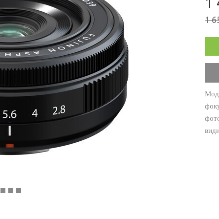
1 
1 6
Мод
фок
фото
види