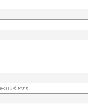
ганова 57б, №310