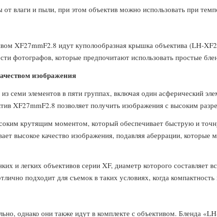
 от влаги и пыли, при этом объектив можно использовать при темп
ивом XF27mmF2.8 идут куполообразная крышка объектива (LH-XF27
ости фотографов, которые предпочитают использовать простые блен
качеством изображения
 из семи элементов в пяти группах, включая один асферический эл
ектив XF27mmF2.8 позволяет получить изображения с высоким раз
соким крутящим моментом, который обеспечивает быструю и точну
ивает высокое качество изображения, подавляя аберрации, которые
ких и легких объективов серии XF, диаметр которого составляет вс
 отлично подходит для съемок в таких условиях, когда компактност
ьно, однако они также идут в комплекте с объективом. Бленда «