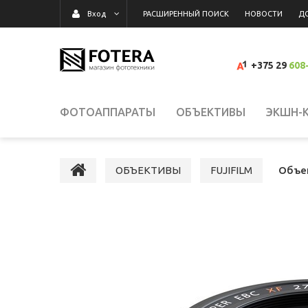
РАСШИРЕННЫЙ ПОИСК
НОВОСТИ
Д
Вход
+375 29
608
ФОТОАППАРАТЫ
ОБЪЕКТИВЫ
ЭКШН-
ВИДЕОКАМЕРЫ
ВСПЫШКИ, ОСВЕТИТЕЛИ,
ОБЪЕКТИВЫ
FUJIFILM
Объек
КАРТЫ ПАМЯТИ, КАРТРИДЕРЫ
СУМКИ, Р
ВИДЕОРЕГИСТРАТОРЫ
ГРАФИЧЕСКИЕ П
СРЕДСТВА ДЛЯ ОЧИСТКИ ОПТИКИ
РАСП