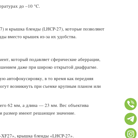
ературах до –10 °C.
) и крышка бленды (LHCP-27), которые позволяют
ды вместо крышек из-за их удобства.
емент, который подавляет сферические аберрации,
решением даже при широко открытой диафрагме.
ю автофокусировку, в то время как передняя
 могут возникнуть при съемке крупным планом или
его 62 мм, а длина — 23 мм. Вес объектива
ь и размер имеют решающее значение.
LH-XF27», крышка бленды «LHCP-27».