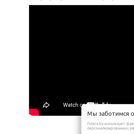
Мы заботимся 
fotera.by использует фа
персонализированных р