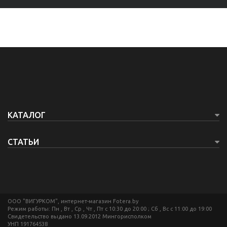
КАТАЛОГ
СТАТЬИ
ООО "ВИГУРКОМ", интернет-магазин Fotera.by
Режим работы: Пн , Вт , Ср , Чт , Пт c 10:30 до 20:00 ; Сб , Вс c 11:00 до 19:00
Свидетельство выдано 13.09.2012 Мингорисполком
УНП 191764538