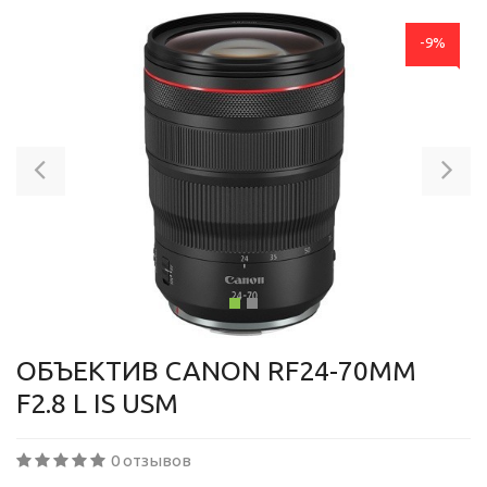
-9%
Previous
Ne
ОБЪЕКТИВ CANON RF24-70MM
F2.8 L IS USM
0 отзывов