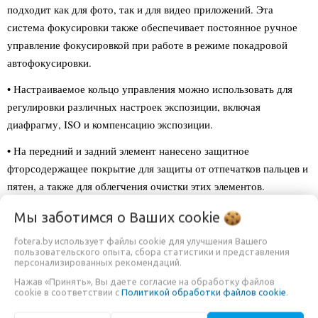
подходит как для фото, так и для видео приложений. Эта
система фокусировки также обеспечивает постоянное ручное
управление фокусировкой при работе в режиме покадровой
автофокусировки.
• Настраиваемое кольцо управления можно использовать для
регулировки различных настроек экспозиции, включая
диафрагму, ISO и компенсацию экспозиции.
• На передний и задний элемент нанесено защитное
фторсодержащее покрытие для защиты от отпечатков пальцев и
пятен, а также для облегчения очистки этих элементов.
• Обьектив имеет устойчивую к атмосферным воздействиям
Мы заботимся о Ваших
cookie
конструкцию, которая защищает от пыли и влаги, что позволяет
fotera.by использует файлы cookie для улучшения Вашего
использовать его в суровых условиях.
пользовательского опыта, сбора статистики и представления
персонализированных рекомендаций.
• Закругленная девятилепестковая диафрагма обеспечивает
Нажав «Принять», Вы даете согласие на обработку файлов
приятное качество боке.
cookie в соответствии с
Политикой обработки файлов cookie
.