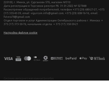
220100, г. Минск, ул. Сурганова 57б, магазин №310
Дата регистрации в Торговом реестре РБ: 31.01.2022 № 527848
Рассмотрение обращений потребителей, телефон +375 (29) 680-27-27, +375
(17) 355-43-39, email: vigurcom.info@gmail.com; +375 (29) 608-16-16, email:
fotera78@gmail.com
Отдел торговли и услуг Администрации Октябрьского района г. Минска: +
375 (17) 373-50-76, начальник отдела: + 375 (17) 350-59-21
Настройка файлов cookie
фототехника купить в минске, фотоаппарат цена, фотокамера для съемки, видеокамера для блогера, купить фотоаппарат в беларуси, фотомагазин минск, фототехника купить в минске, фотоаппарат цена, фотокамера для съемки, видеокамера для блогера, купить фотоаппарат в беларуси, фотомагазин минск, фототехника купить в минске, фотоаппарат цена, фотокамера для съемки, видеокамера для блогера, купить фотоаппарат в беларуси, фотомагазин минск, фототехника купить в минске, фотоаппарат
цена, фотокамера для съемки, видеокамера для блогера, купить фотоаппарат в беларуси, фотомагазин минск
Система интернет-магазинов beseller
ЗАКАЗАТЬ ЗВОНОК
Контактный телефон
Ваше имя