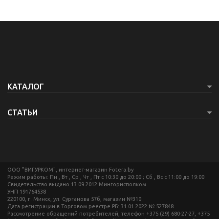
КАТАЛОГ
СТАТЬИ
ООО "ВИГУРКОМ", интернет-магазин Fotera.by
Режим работы: Пн , Вт , Ср , Чт , Пт c 10:30 до 20:00 ; Сб , Вс c 11:00 до 19:00
Свидетельство выдано 13.09.2012 Мингорисполком
УНП 191764538
220100, г. Минск, ул. Сурганова 57б, магазин №310
Дата регистрации в Торговом реестре РБ: 31.01.2022 № 527848
Рассмотрение обращений потребителей, телефон +375 (29) 680-27-27, +375