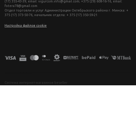
(17) 355-43-39, email: vigurcom.info@gmail.com; +375 (29) 608-16-16, email:
fotera78@gmail.com
Отдел торговли и услуг Администрации Октябрьского района г. Минска: +
375 (17) 373-50-76, начальник отдела: + 375 (17) 350-59-21
Настройка файлов cookie
фототехника купить в минске, фотоаппарат цена, фотокамера для съемки, видеокамера для блогера, купить фотоаппарат в беларуси, фотомагазин минск, фототехника купить в минске, фотоаппарат цена, фотокамера для съемки, видеокамера для блогера, купить фотоаппарат в беларуси, фотомагазин минск, фототехника купить в минске, фотоаппарат цена, фотокамера для съемки, видеокамера для блогера, купить фотоаппарат в беларуси, фотомагазин минск, фототехника купить в минске, фотоаппарат
цена, фотокамера для съемки, видеокамера для блогера, купить фотоаппарат в беларуси, фотомагазин минск
Система интернет-магазинов beseller
ЗАКАЗАТЬ ЗВОНОК
Контактный телефон
Ваше имя
Комментарий