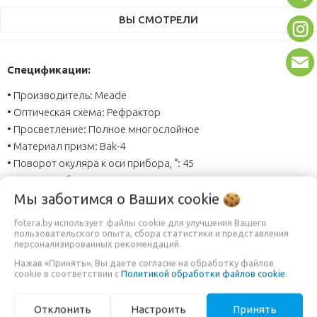
ВЫ СМОТРЕЛИ
Спецификации:
• Производитель: Meade
• Оптическая схема: Рефрактор
• Просветление: Полное многослойное
• Материал призм: Bak-4
• Поворот окуляра к оси прибора, °: 45
• Диаметр объектива: 65
Мы заботимся о Ваших
cookie
• Увеличение: 15 — 45
• Линейное поле зрения: 18 — 35
fotera.by использует файлы cookie для улучшения Вашего
• Вынос зрачка: 18
пользовательского опыта, сбора статистики и представления
персонализированных рекомендаций.
• Мин. расстояние фокусировки: 7.5
Нажав «Принять», Вы даете согласие на обработку файлов
• Вес: 1.1 кг
cookie в соответствии с
Политикой обработки файлов cookie
.
• Назначение: для стационарных наблюдений, для охоты и
спорта
Отклонить
Настроить
Принять
• Тип призмы: Porro