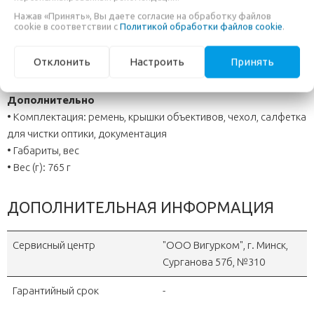
• Максимальный вынос выходного зрачка: 12 мм
Нажав «Принять», Вы даете согласие на обработку файлов
cookie в соответствии с
Политикой обработки файлов cookie
.
• Диапазон диоптрической коррекции: +/- 4.0
• Материал корпуса: металл
Отклонить
Настроить
Принять
• Защита от пыли и влаги: есть
Дополнительно
• Комплектация: ремень, крышки объективов, чехол, салфетка
для чистки оптики, документация
• Габариты, вес
• Вес (г): 765 г
ДОПОЛНИТЕЛЬНАЯ ИНФОРМАЦИЯ
Сервисный центр
"OOO Вигурком", г. Минск,
Сурганова 57б, №310
Гарантийный срок
-