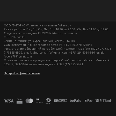
ООО "ВИГУРКОМ", интернет-магазин Fotera.by
Режим работы: Пн , Вт , Ср , Чт , Пт c 10:30 до 20:00 ; Сб , Вс c 11:00 до 19:00
Свидетельство выдано 13.09.2012 Мингорисполком
УНП 191764538
220100, г. Минск, ул. Сурганова 57б, магазин №310
Дата регистрации в Торговом реестре РБ: 31.01.2022 № 527848
Рассмотрение обращений потребителей, телефон +375 (29) 680-27-27, +375
(17) 355-43-39, email: vigurcom.info@gmail.com; +375 (29) 608-16-16, email:
fotera78@gmail.com
Отдел торговли и услуг Администрации Октябрьского района г. Минска: +
375 (17) 373-50-76, начальник отдела: + 375 (17) 350-59-21
Настройка файлов cookie
фототехника купить в минске, фотоаппарат цена, фотокамера для съемки, видеокамера для блогера, купить фотоаппарат в беларуси, фотомагазин минск, фототехника купить в минске, фотоаппарат цена, фотокамера для съемки, видеокамера для блогера, купить фотоаппарат в беларуси, фотомагазин минск, фототехника купить в минске, фотоаппарат цена, фотокамера для съемки, видеокамера для блогера, купить фотоаппарат в беларуси, фотомагазин минск, фототехника купить в минске, фотоаппарат
цена, фотокамера для съемки, видеокамера для блогера, купить фотоаппарат в беларуси, фотомагазин минск