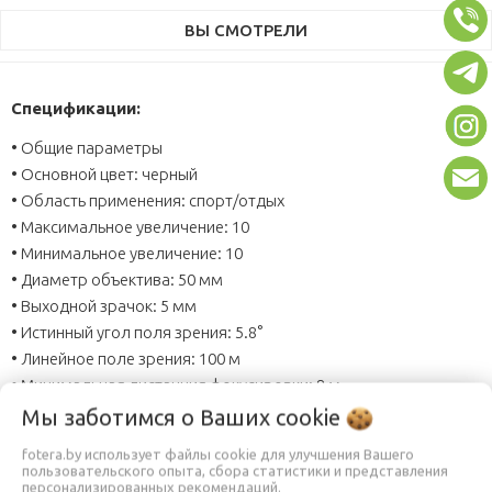
ВЫ СМОТРЕЛИ
Спецификации:
• Общие параметры
• Основной цвет: черный
• Область применения: спорт/отдых
• Максимальное увеличение: 10
• Минимальное увеличение: 10
• Диаметр объектива: 50 мм
• Выходной зрачок: 5 мм
• Истинный угол поля зрения: 5.8°
• Линейное поле зрения: 100 м
• Минимальная дистанция фокусировки: 8 м
Мы заботимся о Ваших
cookie
Конструкция
fotera.by использует файлы cookie для улучшения Вашего
• Призма: порро (porro)
пользовательского опыта, сбора статистики и представления
персонализированных рекомендаций.
• Минимальный вынос выходного зрачка: 12 мм