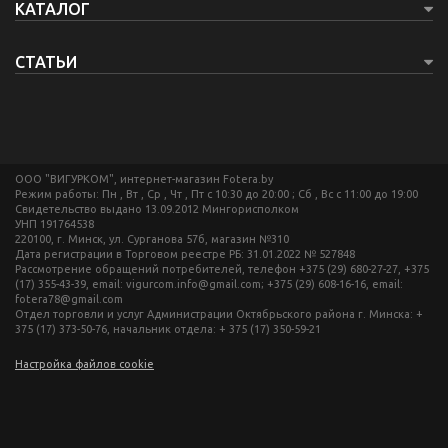
КАТАЛОГ
СТАТЬИ
ООО "ВИГУРКОМ", интернет-магазин Fotera.by
Режим работы: Пн , Вт , Ср , Чт , Пт c 10:30 до 20:00 ; Сб , Вс c 11:00 до 19:00
Свидетельство выдано 13.09.2012 Мингорисполком
УНП 191764538
220100, г. Минск, ул. Сурганова 57б, магазин №310
Дата регистрации в Торговом реестре РБ: 31.01.2022 № 527848
Рассмотрение обращений потребителей, телефон +375 (29) 680-27-27, +375
(17) 355-43-39, email: vigurcom.info@gmail.com; +375 (29) 608-16-16, email:
fotera78@gmail.com
Отдел торговли и услуг Администрации Октябрьского района г. Минска: +
375 (17) 373-50-76, начальник отдела: + 375 (17) 350-59-21
Настройка файлов cookie