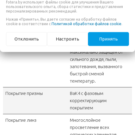
Вынос выходного зрачка
17 мм
fotera.by использует файлы cookie для улучшения Вашего
пользовательского опыта, сбора статистики и представления
персонализированных рекомендаций.
Относительная яркость
18.5
Нажав «Принять», Вы даете согласие на обработку файлов
(светосила)
cookie в соответствии с
Политикой обработки файлов cookie
.
Размеры в мм (ШхВхГ)
146x52x122 мм
Отклонить
Настроить
Принять
Влагозащита
Защита от влаги 6 класс JIS:
максимально защищен от
сильного дождя, пыли,
запотевания, вызванного
быстрой сменой
температур.
Покрытие призмы
BaK4 с фазовым
корректирующим
покрытием
Покрытие линз
Многослойное
просветление всех
оптических элементов,