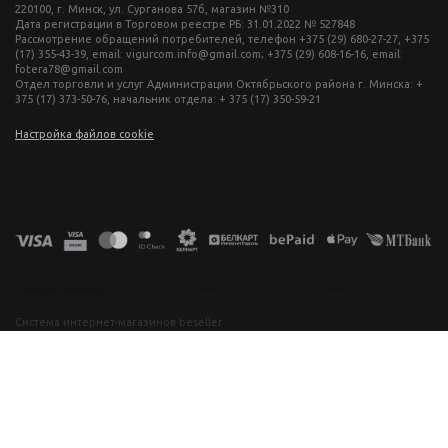
220100, г. Минск, ул. Сурганова 57б, магазин №310
Дата регистрации в Торговом реестре РБ: 31.01.2022 № 527848
Рассмотрение обращений потребителей, телефон +375 (29) 680-27-27, +375
(17) 355-43-39, email: vigurcom.info@gmail.com; +375 (29) 608-16-16, email:
fotera78@gmail.com
Отдел торговли и услуг Администрации Октябрьского района г. Минска: +
375 (17) 373-50-76, начальник отдела: + 375 (17) 350-59-21
Настройка файлов cookie
фототехника купить в минске, фотоаппарат цена, фотокамера для съемки, видеокамера для блогера, купить фотоаппарат в беларуси, фотомагазин минск, фототехника купить в минске, фотоаппарат цена, фотокамера для съемки, видеокамера для блогера, купить фотоаппарат в беларуси, фотомагазин минск, фототехника купить в минске, фотоаппарат цена, фотокамера для съемки, видеокамера для блогера, купить фотоаппарат в беларуси, фотомагазин минск, фототехника купить в минске, фотоаппарат
цена, фотокамера для съемки, видеокамера для блогера, купить фотоаппарат в беларуси, фотомагазин минск
Система интернет-магазинов beseller
ЗАКАЗАТЬ ЗВОНОК
Контактный телефон
Ваше имя