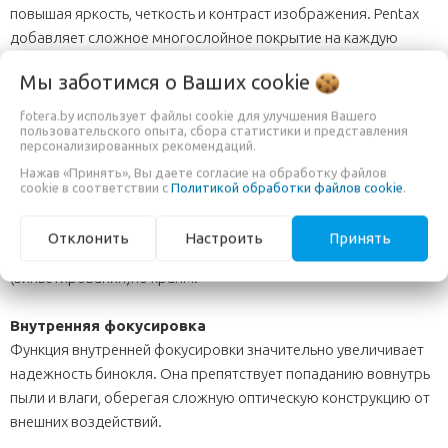
повышая яркость, четкость и контраст изображения. Pentax
добавляет сложное многослойное покрытие на каждую
поверхность линз и призм у всех биноклей линейки Sport
Мы заботимся о Ваших
cookie
Optics для того, чтобы вы получали яркое четкое и чистое
изображение.
fotera.by использует файлы cookie для улучшения Вашего
пользовательского опыта, сбора статистики и представления
персонализированных рекомендаций.
Призма из стекла BaK4
Нажав «Принять», Вы даете согласие на обработку файлов
Призмы из высококачественного оптического стекла BaK4 с
cookie в соответствии с
Политикой обработки файлов cookie
.
высоким коэффициентом преломления используется во всех
биноклях Pentax, что дает возможность получить идеально
Отклонить
Настроить
Принять
ровное и чистое изображение без затемнения
(виньетирования)по краям.
Внутренняя фокусировка
Функция внутренней фокусировки значительно увеличивает
надежность бинокля. Она препятствует попаданию вовнутрь
пыли и влаги, оберегая сложную оптическую конструкцию от
внешних воздействий.