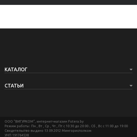
КАТАЛОГ
СТАТЬИ
ООО "ВИГУРКОМ", интернет-магазин Fotera.by
Режим работы: Пн , Вт , Ср , Чт , Пт c 10:30 до 20:00 ; Сб , Вс c 11:00 до 19:00
Свидетельство выдано 13.09.2012 Мингорисполком
УНП 191764538