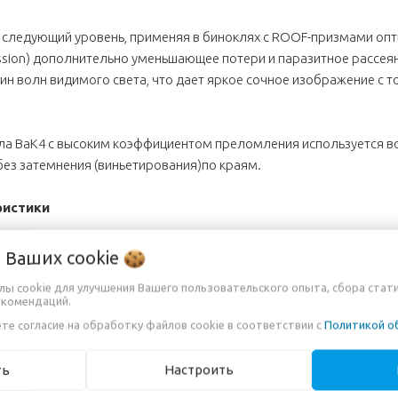
а следующий уровень, применяя в биноклях с ROOF-призмами о
ission) дополнительно уменьшающее потери и паразитное рассея
ин волн видимого света, что дает яркое сочное изображение с 
ла BaK4 с высоким коэффициентом преломления используется во 
без затемнения (виньетирования)по краям.
ристики
о Ваших
cookie
йлы cookie для улучшения Вашего пользовательского опыта, сбора стат
екомендаций.
те согласие на обработку файлов cookie в соответствии с
Политикой о
ть
Настроить