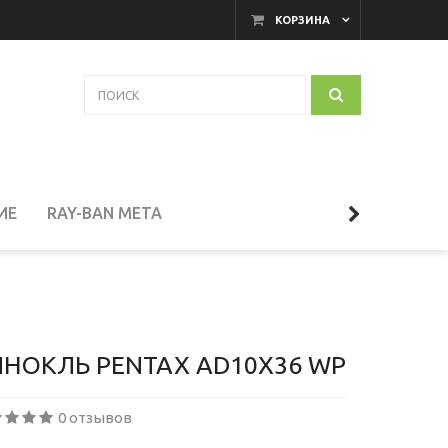
КОРЗИНА
ИЕ
RAY-BAN META
АКАМЕРНЫЕ МОНИТОРЫ
И
ТЕЛЕСКОПЫ
ИНОКЛЬ PENTAX AD10X36 WP
0 отзывов
СЕССУАРЫ