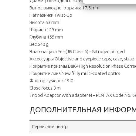
Диаметр выходного зрачка 3.6 mm
Вынос выходного зрачка 17.5 mm
Наглазники Twist-Up
Высота 53 mm
Ширина 129 mm
Глубина 155 mm
Вес 640 g
Влагозащита Yes (JIS Class 6) – Nitrogen purged
Аксессуары Objective and eyepiece caps, case, strap
Покрытие призмы BaK4 High Resolution Phase Correc
Покрытие линз New fully multi-coated optics
Фактор сумерек 19.0
Close focus 3 m
Tripod Adaptor With adapter N – PENTAX Code No. 6
ДОПОЛНИТЕЛЬНАЯ ИНФОР
Сервисный центр