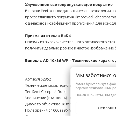
Улучшенное светопропускающее покрытие
Бинокли Pentax выводят оптические технологии н
просветляющего покрытия, (improved light transm
одинаковое коэффициент пропускания для всех дл
Призма из стекла BaK4
Призмы из высококачественного оптического стек
получить идеально ровное и чистое изображение 
Бинокль AD 10x36 WP - Технические характе
Мы заботимся 
Артикул 62852
fotera.by использует фа
Технические характеристики
персонализированных р
Тип Semi-Compact Roof
Нажав «Принять», Вы дае
Увеличение (кратность) 10x
Диаметр объектива 36 mm
Отклони
Поле зрения с 1000 м 96 m