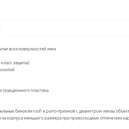
ие всех поверхностей линз
6 класс защиты)
тосилой
нструкционного пластика
ильные бинокли roof- и porro-призмой с диаметром линзы объект
з-за корпуса меньшего размера при превосходных оптических ха