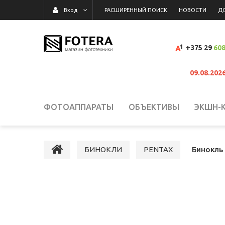
РАСШИРЕННЫЙ ПОИСК
НОВОСТИ
Д
Вход
+375 29
608
09.08.202
ФОТОАППАРАТЫ
ОБЪЕКТИВЫ
ЭКШН-
ВИДЕОКАМЕРЫ
ВСПЫШКИ, ОСВЕТИТЕЛИ,
БИНОКЛИ
PENTAX
Бинокль
КАРТЫ ПАМЯТИ, КАРТРИДЕРЫ
СУМКИ, Р
ВИДЕОРЕГИСТРАТОРЫ
ГРАФИЧЕСКИЕ П