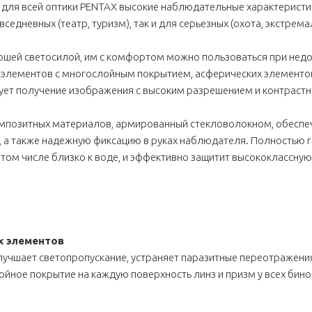
е для всей оптики PENTAX высокие наблюдательные характеристи
седневных (театр, туризм), так и для серьезных (охота, экстре
рошей светосилой, им с комфортом можно пользоваться при нед
х элементов с многослойным покрытием, асферических элементов
рует получение изображения с высоким разрешением и контраст
мпозитных материалов, армированный стекловолокном, обеспеч
 а также надежную фиксацию в руках наблюдателя. Полностью г
том числе близко к воде, и эффективно защитит высококлассную 
х элементов
чшает светопропускание, устраняет паразитные переотражения,
ное покрытие на каждую поверхность линз и призм у всех бинокл