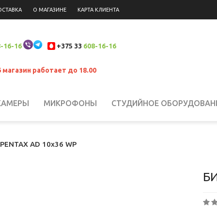
ОСТАВКА
О МАГАЗИНЕ
КАРТА КЛИЕНТА
-16-16
+375 33
608-16-16
6 магазин работает до 18.00
КАМЕРЫ
МИКРОФОНЫ
СТУДИЙНОЕ ОБОРУДОВАН
 НАКАМЕРНЫЙ СВЕТ
СИСТЕМЫ СТАБИЛИЗАЦИИ
Н
 PENTAX AD 10x36 WP
ЮКЗАКИ
ШТАТИВЫ, КРЕПЛЕНИЯ, СТОЙКИ
БИНОКЛ
Б
ЛАНШЕТЫ
СВЕТОФИЛЬТРЫ
АККУМУЛЯТОРЫ
АК