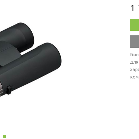
1 
РОДАЖА
Бин
для
хар
ком