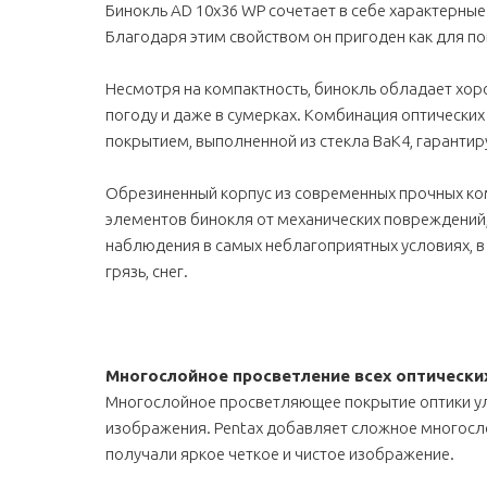
Бинокль AD 10х36 WP сочетает в себе характерны
Благодаря этим свойством он пригоден как для пов
Несмотря на компактность, бинокль обладает хо
погоду и даже в сумерках. Комбинация оптически
покрытием, выполненной из стекла BaK4, гаранти
Обрезиненный корпус из современных прочных ко
элементов бинокля от механических повреждений,
наблюдения в самых неблагоприятных условиях, в 
грязь, снег.
Многослойное просветление всех оптически
Многослойное просветляющее покрытие оптики улу
изображения. Pentax добавляет сложное многослой
получали яркое четкое и чистое изображение.