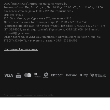
ООО "ВИГУРКОМ", интернет-магазин Fotera.by
Режим работы: Пн , Вт , Ср , Чт , Пт c 10:30 до 20:00 ; Сб , Вс c 11:00 до 19:00
Свидетельство выдано 13.09.2012 Мингорисполком
УНП 191764538
220100, г. Минск, ул. Сурганова 57б, магазин №310
Дата регистрации в Торговом реестре РБ: 31.01.2022 № 527848
Рассмотрение обращений потребителей, телефон +375 (29) 680-27-27, +375
(17) 355-43-39, email: vigurcom.info@gmail.com; +375 (29) 608-16-16, email:
fotera78@gmail.com
Отдел торговли и услуг Администрации Октябрьского района г. Минска: +
375 (17) 373-50-76, начальник отдела: + 375 (17) 350-59-21
Настройка файлов cookie
фототехника купить в минске, фотоаппарат цена, фотокамера для съемки, видеокамера для блогера, купить фотоаппарат в беларуси, фотомагазин минск, фототехника купить в минске, фотоаппарат цена, фотокамера для съемки, видеокамера для блогера, купить фотоаппарат в беларуси, фотомагазин минск, фототехника купить в минске, фотоаппарат цена, фотокамера для съемки, видеокамера для блогера, купить фотоаппарат в беларуси, фотомагазин минск, фототехника купить в минске, фотоаппарат
цена, фотокамера для съемки, видеокамера для блогера, купить фотоаппарат в беларуси, фотомагазин минск
Система интернет-магазинов beseller
ЗАКАЗАТЬ ЗВОНОК