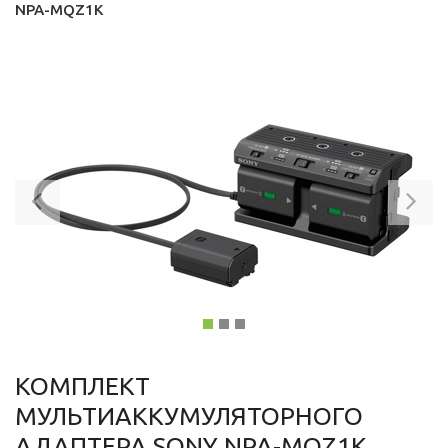
NPA-MQZ1K
Previous
Ne
КОМПЛЕКТ
МУЛЬТИАККУМУЛЯТОРНОГО
АДАПТЕРА SONY NPA-MQZ1K