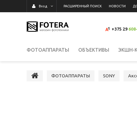
РАСШИРЕННЫЙ ПОИСК
НОВОСТИ
Д
Вход
+375 29
608
ФОТОАППАРАТЫ
ОБЪЕКТИВЫ
ЭКШН-
ВИДЕОКАМЕРЫ
ВСПЫШКИ, ОСВЕТИТЕЛИ,
ФОТОАППАРАТЫ
SONY
Акс
КАРТЫ ПАМЯТИ, КАРТРИДЕРЫ
СУМКИ, Р
ВИДЕОРЕГИСТРАТОРЫ
ГРАФИЧЕСКИЕ П
СРЕДСТВА ДЛЯ ОЧИСТКИ ОПТИКИ
РАСП