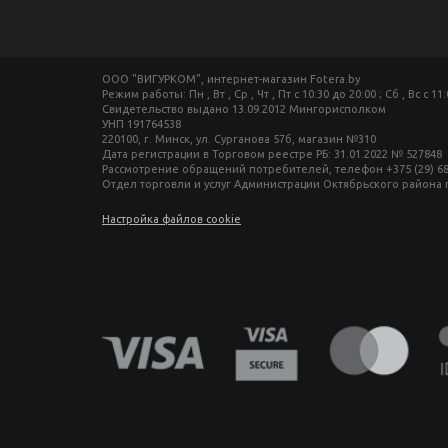
ООО "ВИГУРКОМ", интернет-магазин Fotera.by
Режим работы: Пн , Вт , Ср , Чт , Пт c 10:30 до 20:00 ; Сб , Вс c 11
Свидетельство выдано 13.09.2012 Мингорисполком
УНП 191764538
220100, г. Минск, ул. Сурганова 57б, магазин №310
Дата регистрации в Торговом реестре РБ: 31.01.2022 № 527848
Рассмотрение обращений потребителей, телефон +375 (29) 680-27-
Отдел торговли и услуг Администрации Октябрьского района г. М
Настройка файлов cookie
фототехника купить в минске, фотоаппарат цена, фотокамера для съемки, видеокамера для блогера, купить фотоаппарат в беларуси, фотомагазин минск, фототехника купить в минске, фотоаппарат цена, фотокамера для съемки, видеокамера для блогера, купить фотоаппарат в беларуси, фотомагазин минск, фототехника купить в минске, фотоаппарат цена, фотокамера для съемки, видеокамера для блогера, купить фото