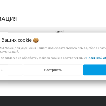
МАЦИЯ
Китай
о Ваших
cookie
"OOO Вигурком", г. Минск, Сур
йлы cookie для улучшения Вашего пользовательского опыта, сбора стат
12 месяцев
екомендаций.
те согласие на обработку файлов cookie в соответствии с
Политикой о
ть
Настроить