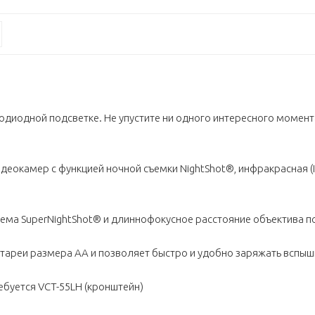
одиодной подсветке. Не упустите ни одного интересного момент
идеокамер с функцией ночной съемки NightShot®, инфракрасная (
тема SuperNightShot® и длиннофокусное расстояние объектива п
 батареи размера AA и позволяет быстро и удобно заряжать вспыш
ебуется VCT-55LH (кронштейн)