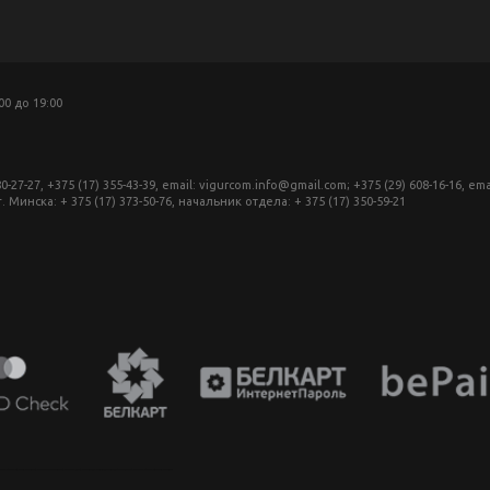
:00 до 19:00
27, +375 (17) 355-43-39, email: vigurcom.info@gmail.com; +375 (29) 608-16-16, ema
инска: + 375 (17) 373-50-76, начальник отдела: + 375 (17) 350-59-21
аппарат в беларуси, фотомагазин минск, фототехника купить в минске, фотоаппарат цена, фотокамера для съемки, видеокамера для блогера, купить фотоаппарат в беларуси, фотомагазин минск