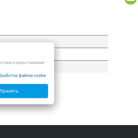
ганова 57б, №310
истики и представления
бработки файлов cookie
.
Принять