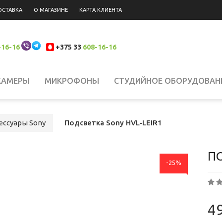
ОСТАВКА
О МАГАЗИНЕ
КАРТА КЛИЕНТА
-16-16
+375 33
608-16-16
КАМЕРЫ
МИКРОФОНЫ
СТУДИЙНОЕ ОБОРУДОВАН
 НАКАМЕРНЫЙ СВЕТ
СИСТЕМЫ СТАБИЛИЗАЦИИ
Н
ессуары Sony
Подсветка Sony HVL-LEIR1
ЮКЗАКИ
ШТАТИВЫ, КРЕПЛЕНИЯ, СТОЙКИ
БИНОКЛ
ПО
-25%
ЛАНШЕТЫ
СВЕТОФИЛЬТРЫ
АККУМУЛЯТОРЫ
АК
49
РОДАЖА