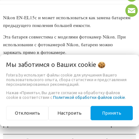
Nikon EN-EL15с и может использоваться как замена батареям
предыдущего поколения большей емкости.
Эта батарея совместима с моделями фотокамер Nikon. При
использовании с фотокамерой Nikon, батарею можно
заряжать прямо в фотокамере.
Совместимые камеры:
Мы заботимся о Ваших
cookie
- Nikon Z7II, Z6II,
Z6III,
Z5, Z8
fotera.by использует файлы cookie для улучшения Вашего
пользовательского опыта, сбора статистики и представления
персонализированных рекомендаций.
- Nikon D780, D850 - Nikon D7000, D7100, D7200, D7500
Нажав «Принять», Вы даете согласие на обработку файлов
- Nikon D500 - Nikon D610, D750, D800, D800E, D810, D810A,
cookie в соответствии с
Политикой обработки файлов cookie
.
D850
Отклонить
Настроить
Принять
ДОПОЛНИТЕЛЬНАЯ ИНФОРМАЦИЯ