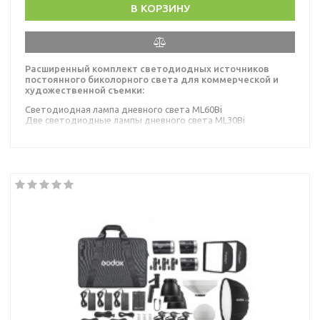
В КОРЗИНУ
Расширенный комплект светодиодных источников
постоянного биколорного света для коммерческой и
художественной съемки:
Светодиодная лампа дневного света ML60Bi
Две светодиодные лампы дневного света ML30Bi
Три отражателя ML-CD15
Кейс для хранения Godox CB33
25,6-дюймовый параболический софтбокс AD-S65S
Два прямоугольных софтбокса ML-SF-3030
Кабели питания