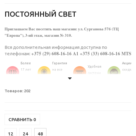
ПОСТОЯННЫЙ СВЕТ
Приглашаем Вас посетить наш магазин: ул. Сурганова 57б (ТЦ
"Европа"), 3-ий этаж, магазин № 310.
Вся дополнительная информация доступна по
+375 (29) 608-16-16 A1 +375 (33) 608-16-16 MTS
телефонам:
Более
Гарантия
Акции и
Удобная
17 лет
на все
скидки
система
на
товары
постоя
оплаты
рынке
каталога
клиент
Уточняйте, пожалуйста, наличие товара по телефонам, так
Товаров: 202
как ассортимент меняется каждый день!
СРАВНИТЬ
0
12
24
48