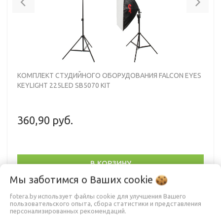
КОМПЛЕКТ СТУДИЙНОГО ОБОРУДОВАНИЯ FALCON EYES
KEYLIGHT 225LED SB5070 KIT
360,90 руб.
В КОРЗИНУ
Мы заботимся о Ваших
cookie
fotera.by использует файлы cookie для улучшения Вашего
пользовательского опыта, сбора статистики и представления
• Мощность одного осветителя: 25 Вт
персонализированных рекомендаций.
• Количество светодиодов: 90 шт
• Световой поток 1100 лм