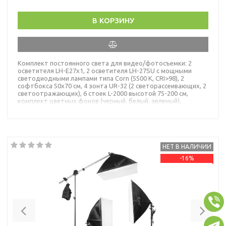
В КОРЗИНУ
Комплект постоянного света для видео/фотосъемки: 2
осветителя LH-E27х1, 2 осветителя LH-27SU с мощными
светодиодными лампами типа Corn (5500 К, CRI>98), 2
софтбокса 50х70 см, 4 зонта UR-32 (2 светорассеивающих, 2
светоотражающих), 6 стоек L-2000 высотой 75-200 cм,
комплект цветных фонов (черный, белый, зеленый),
перекладина LSB-425
НЕТ В НАЛИЧИИ
-16%
Previous
Nex