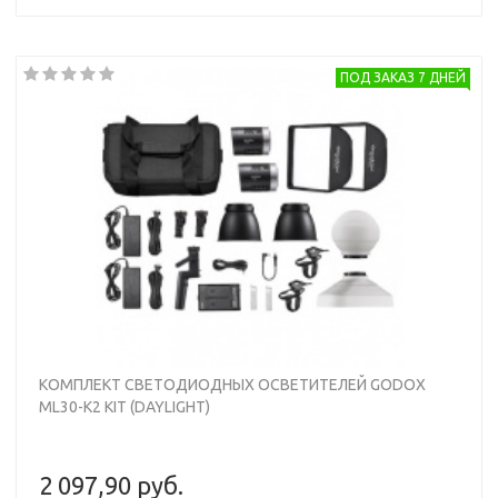
Кейс для хранения Godox CB33
25,6-дюймовый параболический софтбокс AD-S65S
Два прямоугольных софтбокса ML-SF-3030
Кабели питания, сумка для переноски
ПОД ЗАКАЗ 7 ДНЕЙ
КОМПЛЕКТ СВЕТОДИОДНЫХ ОСВЕТИТЕЛЕЙ GODOX
ML30-K2 KIT (DAYLIGHT)
2 097,90 руб.