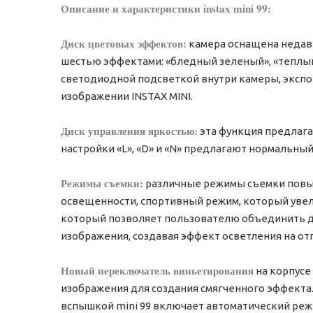
Описание и характеристики instax mini 99:
Диск цветовых эффектов:
камера оснащена недав
шестью эффектами: «бледный зеленый», «теплый т
светодиодной подсветкой внутри камеры, экспо
изображении INSTAX MINI.
Диск управления яркостью:
эта функция предлагае
настройки «L», «D» и «N» предлагают нормальный
Режимы съемки:
различные режимы съемки повыш
освещенности, спортивный режим, который уве
который позволяет пользователю объединить дв
изображения, создавая эффект осветления на от
Новый переключатель виньетирования
на корпусе
изображения для создания смягченного эффекта.
вспышкой mini 99 включает автоматический реж