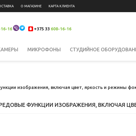
ОСТАВКА
О МАГАЗИНЕ
КАРТА КЛИЕНТА
-16-16
+375 33
608-16-16
КАМЕРЫ
МИКРОФОНЫ
СТУДИЙНОЕ ОБОРУДОВАН
 НАКАМЕРНЫЙ СВЕТ
СИСТЕМЫ СТАБИЛИЗАЦИИ
Н
ые функции изображения, включая цвет, яркость и режимы фо
ЮКЗАКИ
ШТАТИВЫ, КРЕПЛЕНИЯ, СТОЙКИ
БИНОКЛ
Е ПЕРЕДОВЫЕ ФУНКЦИИ ИЗОБРАЖЕНИЯ, ВКЛЮЧАЯ Ц
ЛАНШЕТЫ
СВЕТОФИЛЬТРЫ
АККУМУЛЯТОРЫ
АК
РОДАЖА