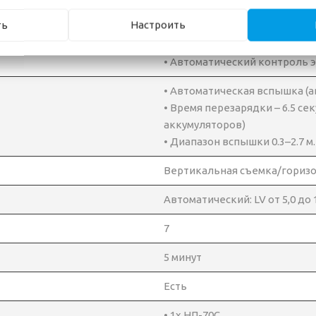
ть
Настроить
• Программируемый электронны
• Длительная выдержка (врем
• Автоматический контроль 
• Автоматическая вспышка (
• Время перезарядки – 6.5 се
аккумуляторов)
• Диапазон вспышки 0.3–2.7 м.
Вертикальная съемка/гориз
Автоматический: LV от 5,0 до 14
7
5 минут
Есть
• 1х НП-70С