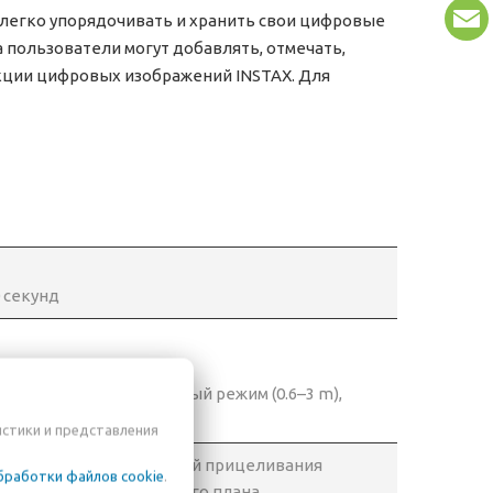
 легко упорядочивать и хранить свои цифровые
 пользователи могут добавлять, отмечать,
екции цифровых изображений INSTAX. Для
 секунд
мм, диафрагма 1:12.7
 (0.3–0.6 m), стандартный режим (0.6–3 m),
 до бесконечности)
истики и представления
ображения 0,37x с точкой прицеливания
бработки файлов cookie
.
акса для режима крупного плана