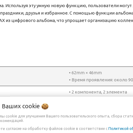
а. Используя эту умную новую функцию, пользователи могут
, праздники, друзья и избранное. С помощью функции альбома
STAX из цифрового альбома, что упрощает организацию колл
• 62mm × 46mm
• Время проявления: около 90
• 2 компонента, 2 элемента
• Фокусное расстояние – f=60
о Ваших
cookie
• Диапазон записи: макрорежим
ландшафтный режим (от 3.0 m
йлы cookie для улучшения Вашего пользовательского опыта, сбора стат
екомендаций.
• Видоискатель реального из
те согласие на обработку файлов cookie в соответствии с
Политикой о
• Функция коррекции паралл