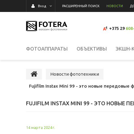
РАСШИРЕННЫЙ ПОИСК
НОВОСТИ
Д
Вход
+375 29
608
ФОТОАППАРАТЫ
ОБЪЕКТИВЫ
ЭКШН-
ВИДЕОКАМЕРЫ
ВСПЫШКИ, ОСВЕТИТЕЛИ,
Новости фототехники
Fujifilm Instax Mini 99 - это новые передов
КАРТЫ ПАМЯТИ, КАРТРИДЕРЫ
СУМКИ, Р
FUJIFILM INSTAX MINI 99 - ЭТО НОВЫ
ВИДЕОРЕГИСТРАТОРЫ
ГРАФИЧЕСКИЕ П
14 марта 2024 г.
СРЕДСТВА ДЛЯ ОЧИСТКИ ОПТИКИ
РАСП