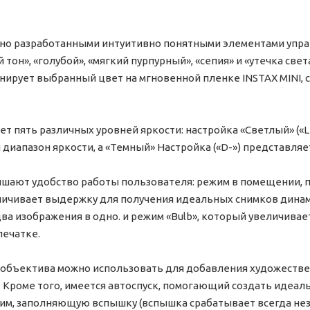
но разработанными интуитивно понятными элементами упра
он», «голубой», «мягкий пурпурный», «сепия» и «утечка све
нирует выбранный цвет на мгновенной пленке INSTAX MINI,
т пять различных уровней яркости: настройка «Светлый» («L
 диапазон яркости, а «Темный» Настройка («D-») представля
ают удобство работы пользователя: режим в помещении, п
личивает выдержку для получения идеальных снимков динам
а изображения в одно. и режим «Bulb», который увеличивае
печатке.
 объектива можно использовать для добавления художестве
 Кроме того, имеется автоспуск, помогающий создать идеал
им, заполняющую вспышку (вспышка срабатывает всегда нез