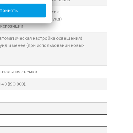
Принять
й затвор – 1,8 – 1/400 сек.
я открытия макс. 10 секунд)
экспозиции
автоматическая настройка освещения)
кунд и менее (при использовании новых
онтальная съемка
,8 (ISO 800).