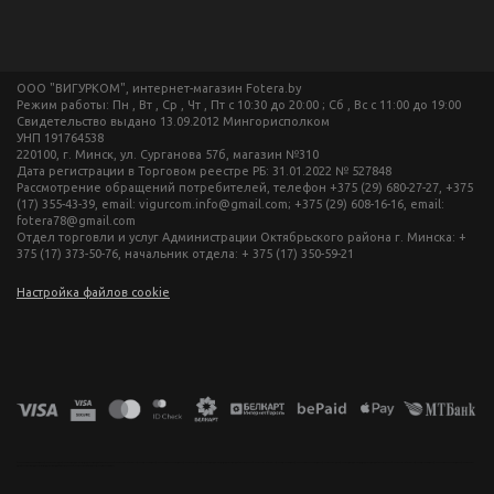
ООО "ВИГУРКОМ", интернет-магазин Fotera.by
Режим работы: Пн , Вт , Ср , Чт , Пт c 10:30 до 20:00 ; Сб , Вс c 11:00 до 19:00
Свидетельство выдано 13.09.2012 Мингорисполком
УНП 191764538
220100, г. Минск, ул. Сурганова 57б, магазин №310
Дата регистрации в Торговом реестре РБ: 31.01.2022 № 527848
Рассмотрение обращений потребителей, телефон +375 (29) 680-27-27, +375
(17) 355-43-39, email: vigurcom.info@gmail.com; +375 (29) 608-16-16, email:
fotera78@gmail.com
Отдел торговли и услуг Администрации Октябрьского района г. Минска: +
375 (17) 373-50-76, начальник отдела: + 375 (17) 350-59-21
Настройка файлов cookie
фототехника купить в минске, фотоаппарат цена, фотокамера для съемки, видеокамера для блогера, купить фотоаппарат в беларуси, фотомагазин минск, фототехника купить в минске, фотоаппарат цена, фотокамера для съемки, видеокамера для блогера, купить фотоаппарат в беларуси, фотомагазин минск, фототехника купить в минске, фотоаппарат цена, фотокамера для съемки, видеокамера для блогера, купить фотоаппарат в беларуси, фотомагазин минск, фототехника купить в минске, фотоаппарат
цена, фотокамера для съемки, видеокамера для блогера, купить фотоаппарат в беларуси, фотомагазин минск