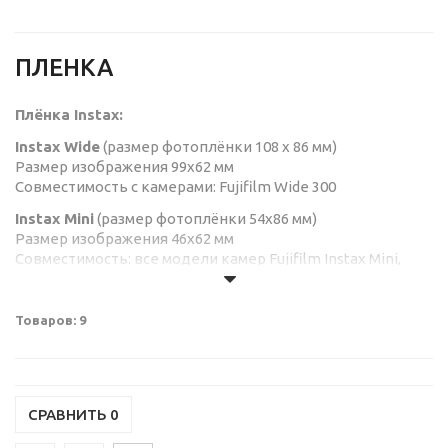
ПЛЕНКА
Плёнка Instax:
Instax Wide
(размер фотоплёнки 108 x 86 мм)
Размер изображения 99x62 мм
Совместимость с камерами: Fujifilm Wide 300
Instax Mini
(размер фотоплёнки 54x86 мм)
Размер изображения 46x62 мм
Совместимость: все модели камер Fujifilm Instax Mini,
Leica Sofort и принтеры Fujifilm Instax SP-2/ LINK
Instax SQUARE
(размер фотоплёнки 86х72 мм)
Товаров: 9
Размер изображения 62х62 мм
Совместимость: Fujifilm Instax SQ20, SQ1 и принтер
Fujifilm Instax SP-3
СРАВНИТЬ
0